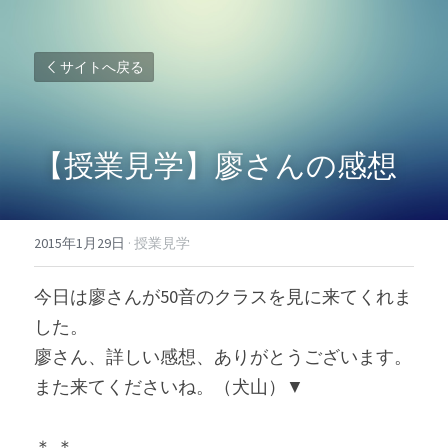
サイトへ戻る
【授業見学】廖さんの感想
2015年1月29日
·
授業見学
今日は廖さんが50音のクラスを見に来てくれま
した。
廖さん、詳しい感想、ありがとうございます。
また来てくださいね。（犬山）▼
＊ ＊