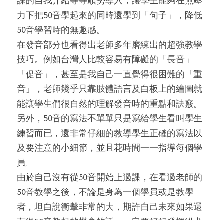
課的自我介紹等等順勢導入，讓學生能夠在無壓
力下把50音學起來的同時還學到「句子」，降低
50音學習時的無趣感。
在發音部分也看得出老師多年磨練出的超強教學
技巧。例如台灣人比較容易有障礙的「長音」
「促音」，甚至是我自己一直覺得很困難的「重
音」，老師幾乎只靠肢體語言及白板上的繪圖就
能讓學生們很自然的理解發音時的重點和訣竅。
另外，50音的寫法不單單只是寫給學生看叫學生
練習而已，還非常仔細的教導學生正確的寫法以
及要注意的小細節，並且花時間一一指導每個學
員。
由於自己沒有從50音開始上過課，在看過老師的
50音教學之後，不論是身為一個學員或是教學
者，坦白說衝擊非常的大，期許自己未來如果還