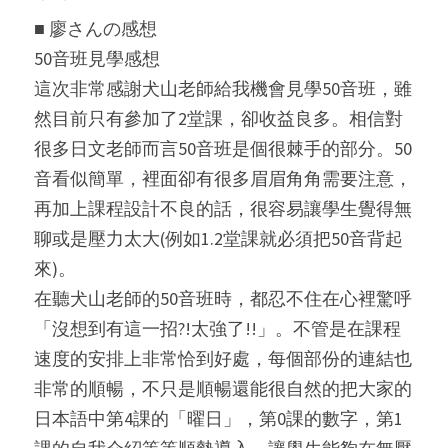
■ 廖さんの感想
50音班見學感想
這次非常感謝犬山老師給我機會見學50音班，雖
然目前只有參加了2堂課，卻收益良多。相信對
很多日文老師而言50音班是個很棘手的部分。50
音看似簡單，裡面卻有很多眉眉角角需要注意，
再加上課程設計不良的話，很容易讓學生覺得無
聊或是壓力太大(例如1.2堂課就必須把50音背起
來)。
在聽犬山老師的50音班時，都忍不住在心裡驚呼
「沒想到有這一招?!太強了!!」。不管是在課程
速度的安排上非常恰到好處，每個部份的連結也
非常的順暢，不只是順暢還能很自然的把大家的
日本語中第4課的「曜日」，第0課的數字，第1