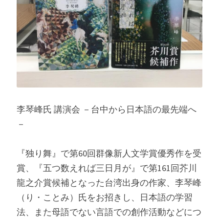
李琴峰氏 講演会 －台中から日本語の最先端へ
－
『独り舞』で第60回群像新人文学賞優秀作を受
賞、『五つ数えれば三日月が』で第161回芥川
龍之介賞候補となった台湾出身の作家、李琴峰
（り・ことみ）氏をお招きし、日本語の学習
法、また母語でない言語での創作活動などにつ